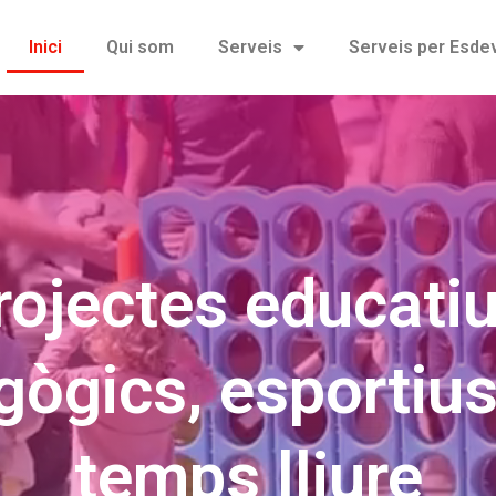
Inici
Qui som
Serveis
Serveis per Esd
rojectes educatiu
ògics, esportius,
temps lliure