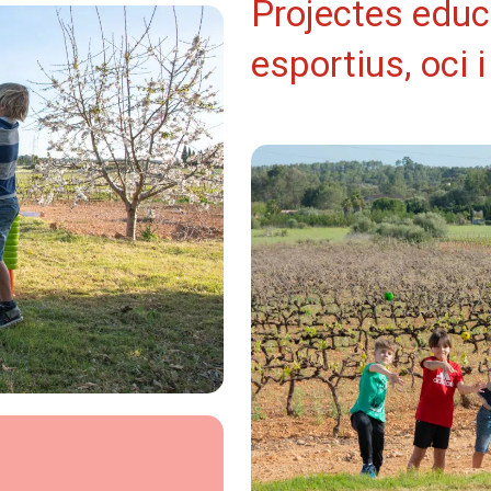
Projectes educ
esportius, oci 