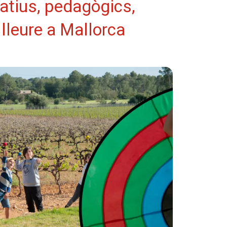
atius, pedagògics,
i lleure a Mallorca