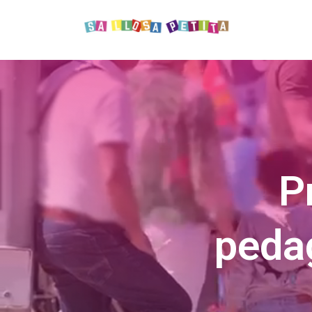
P
pedag