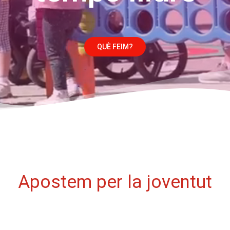
QUÈ FEIM?
Apostem per la joventut