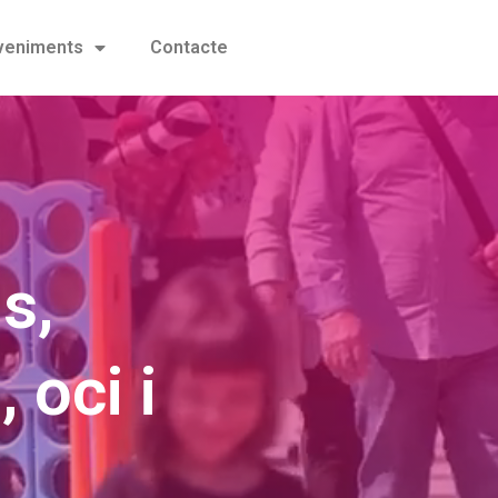
eveniments
Contacte
s,
 oci i