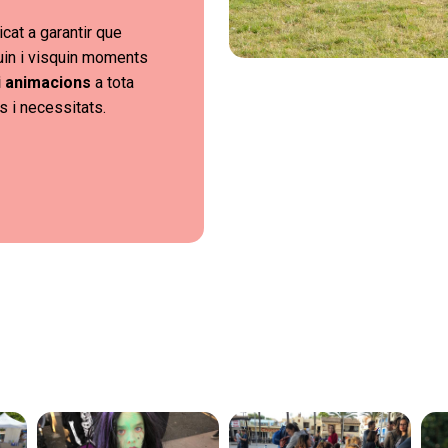
cat a garantir que
guin i visquin moments
 i animacions
a tota
s i necessitats.