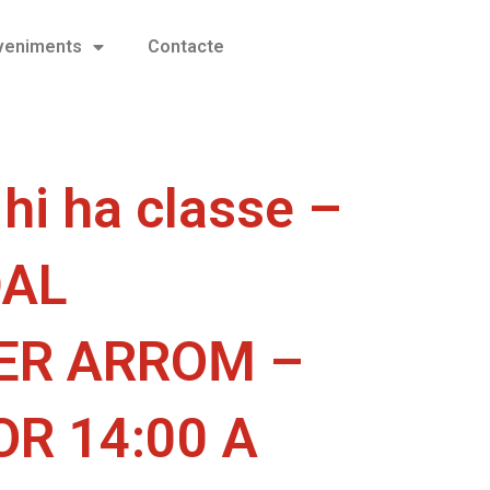
eveniments
Contacte
hi ha classe –
DAL
ER ARROM –
R 14:00 A