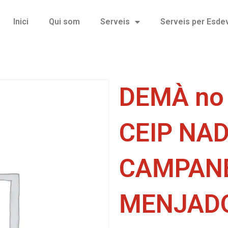
Inici
Qui som
Serveis
Serveis per Esd
DEMÀ no 
CEIP NA
CAMPAN
MENJADO