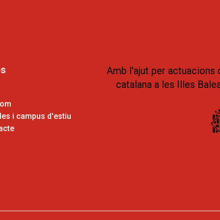
es
Amb l'ajut per actuacions 
catalana a les Illes Bale
som
es i campus d'estiu
acte