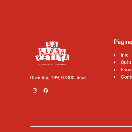
Pàgin
Inici
Qui 
Escol
Cont
Gran Vía, 199, 07300. Inca