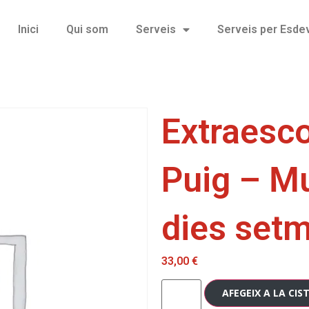
Inici
Qui som
Serveis
Serveis per Esd
Extraesco
Puig – Mu
dies set
33,00
€
AFEGEIX A LA CIS