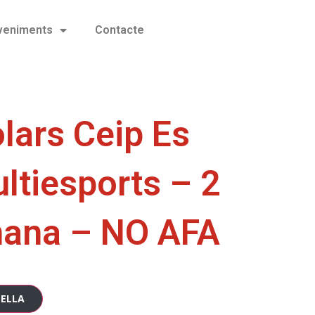
eveniments
Contacte
lars Ceip Es
ltiesports – 2
mana – NO AFA
TELLA