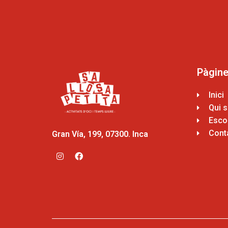
Pàgin
Inici
Qui 
Escol
Cont
Gran Vía, 199, 07300. Inca