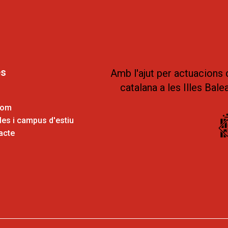
es
Amb l'ajut per actuacions 
catalana a les Illes Bale
som
es i campus d'estiu
acte