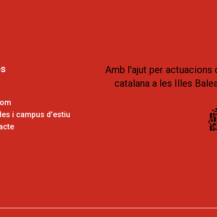
es
Amb l'ajut per actuacions 
catalana a les Illes Bale
som
es i campus d'estiu
acte