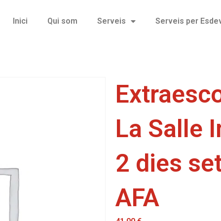
Inici
Qui som
Serveis
Serveis per Esd
Extraesco
La Salle 
2 dies s
AFA