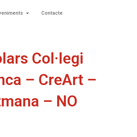
eveniments
Contacte
lars Col·legi
Inca – CreArt –
etmana – NO