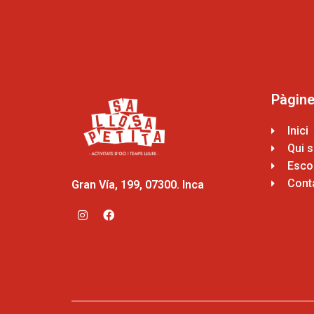
Pàgin
Inici
Qui 
Escol
Cont
Gran Vía, 199, 07300. Inca