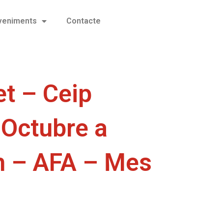
eveniments
Contacte
t – Ceip
 Octubre a
h – AFA – Mes