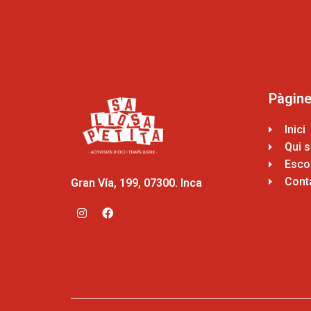
Pàgin
Inici
Qui 
Escol
Cont
Gran Vía, 199, 07300. Inca