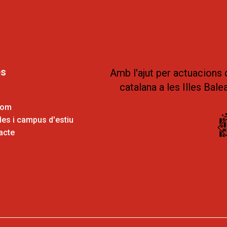
es
Amb l'ajut per actuacions 
catalana a les Illes Bale
som
es i campus d'estiu
acte