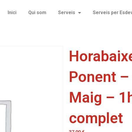
Inici
Qui som
Serveis
Serveis per Esd
Horabaixe
Ponent –
Maig – 1
complet