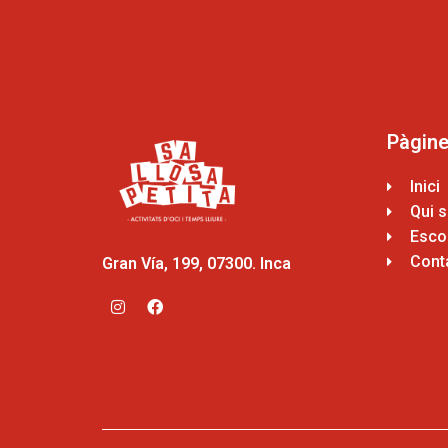
Pàgin
Inici
Qui 
Escol
Cont
Gran Vía, 199, 07300. Inca