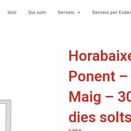
Inici
Qui som
Serveis
Serveis per Esd
Horabaixe
Ponent –
Maig – 3
dies solt