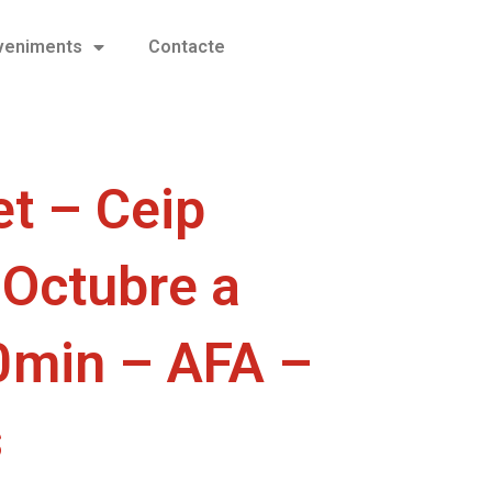
eveniments
Contacte
t – Ceip
 Octubre a
0min – AFA –
s