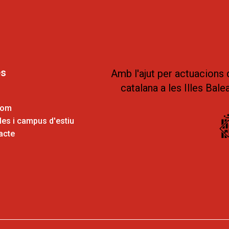
es
Amb l'ajut per actuacions 
catalana a les Illes Bale
som
es i campus d'estiu
acte