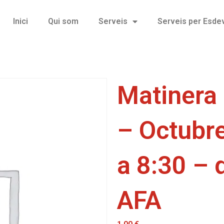
Inici
Qui som
Serveis
Serveis per Esd
Matinera
– Octubre
a 8:30 – 
AFA