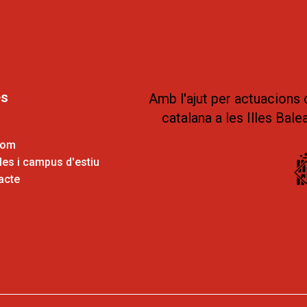
es
Amb l'ajut per actuacions 
catalana a les Illes Bale
som
es i campus d'estiu
acte