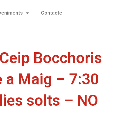
eveniments
Contacte
 Ceip Bocchoris
 a Maig – 7:30
dies solts – NO