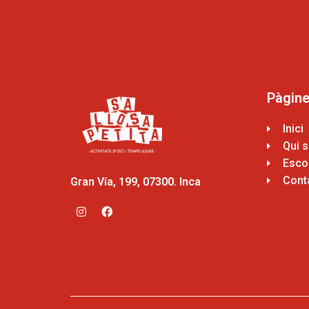
Pàgin
Inici
Qui 
Escol
Cont
Gran Vía, 199, 07300. Inca