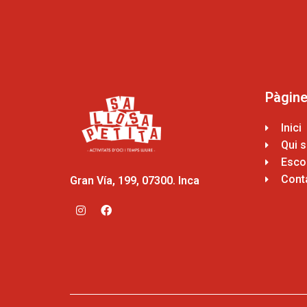
Pàgin
Inici
Qui 
Escol
Cont
Gran Vía, 199, 07300. Inca