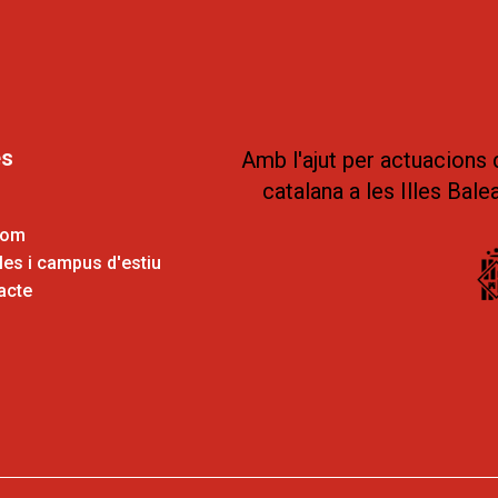
es
Amb l'ajut per actuacions 
catalana a les Illes Bale
som
es i campus d'estiu
acte