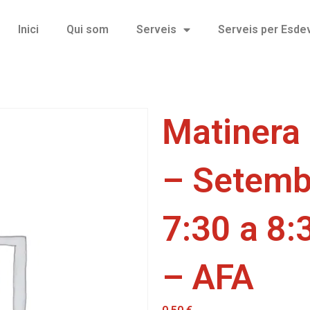
Inici
Qui som
Serveis
Serveis per Esd
Matinera
– Setemb
7:30 a 8:
– AFA