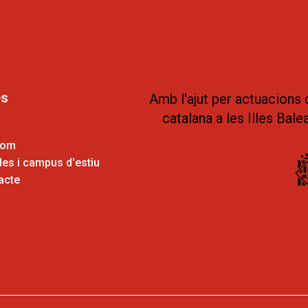
es
Amb l'ajut per actuacions 
catalana a les Illes Bale
som
es i campus d'estiu
acte