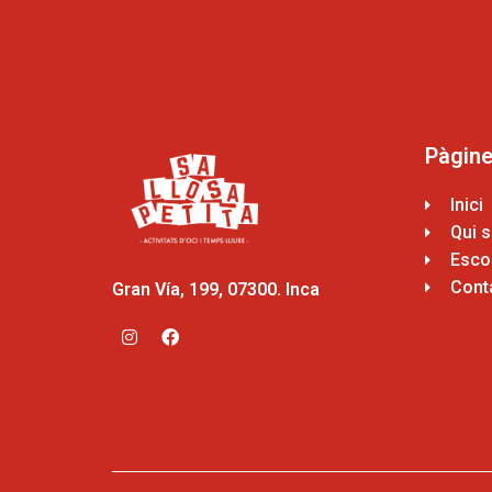
Pàgin
Inici
Qui 
Escol
Cont
Gran Vía, 199, 07300. Inca