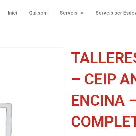
Inici
Qui som
Serveis
Serveis per Esd
TALLERE
– CEIP A
ENCINA 
COMPLET